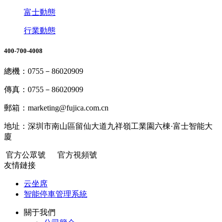
富士動態
行業動態
400-700-4008
總機：0755－86020909
傳真：0755－86020909
郵箱：marketing@fujica.com.cn
地址：深圳市南山區留仙大道九祥嶺工業園六棟·富士智能大
廈
官方公眾號
官方視頻號
友情鏈接
云坐席
智能停車管理系統
關于我們