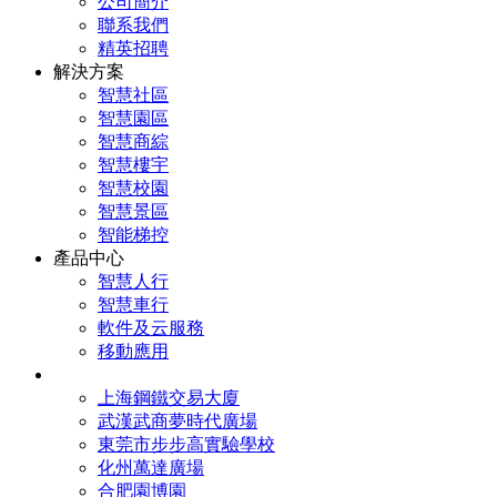
公司簡介
聯系我們
精英招聘
解決方案
智慧社區
智慧園區
智慧商綜
智慧樓宇
智慧校園
智慧景區
智能梯控
產品中心
智慧人行
智慧車行
軟件及云服務
移動應用
工程案例
上海鋼鐵交易大廈
武漢武商夢時代廣場
東莞市步步高實驗學校
化州萬達廣場
合肥園博園