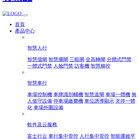
首頁
產品中心
智慧人行
智慧擋閘
智慧擺閘
三輥閘
全高轉閘
分體式門禁
一體式門禁
人臉門禁
訪客機
智慧梯控
智慧車行
車場控制機
車牌識別輔機
智慧道閘
車場一體機
無
人值守設備
停車場繳費機
車位誘導顯示
充停一體
化
車場外圍設備
軟件及云服務
富士行云
車行集中管控
人行集中管控
智能運維平